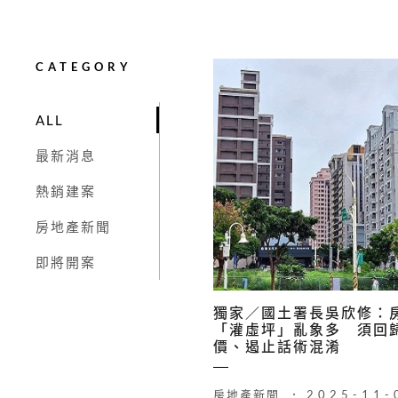
CATEGORY
ALL
最新消息
熱銷建案
房地產新聞
即將開案
獨家／國土署長吳欣修：
「灌虛坪」亂象多 須回
價、遏止話術混淆
房地產新聞
2025-11-